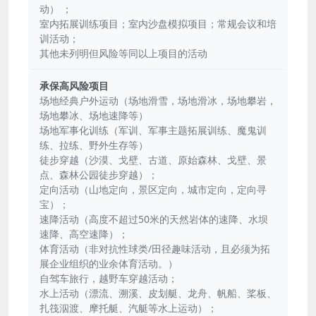
动） ；
室内拓展训练项目；室内沙盘模拟项目；常规会议和培
训活动；
其他未列明但风险等同以上项目的活动
承保高风险项目
场地经典户外运动（场地滑雪，场地滑冰，场地攀岩，
场地攀冰、场地速降等）
场地军事化训练（军训、军事主题拓展训练、魔鬼训
练、拉练、野外生存等）
徒步穿越（沙漠、戈壁、古道、原始森林、戈壁、景
点、森林公园徒步穿越）；
定向活动（山地定向，景区定向，城市定向，定向寻
宝）；
速降活动（高度不超过50米的天然岩体的速降、水坝
速降、高空速降）；
体育活动（非对抗性球类/田径趣味活动，且必须为拓
展企业组织的业余体育活动。）
自驾车旅行，越野车穿越活动；
水上活动（漂流、溯溪、皮划艇、龙舟、帆船、桨板、
扎筏泅渡、摩托艇、汽艇等水上运动）；